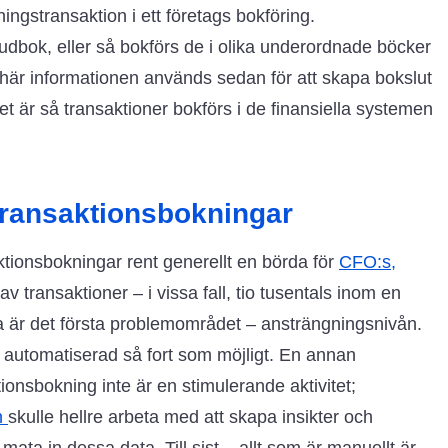
ngstransaktion i ett företags bokföring.
dbok, eller så bokförs de i olika underordnade böcker
här informationen används sedan för att skapa bokslut
det är så transaktioner bokförs i de finansiella systemen
transaktionsbokningar
tionsbokningar rent generellt en börda för
CFO:s,
ransaktioner – i vissa fall, tio tusentals inom en
ta är det första problemområdet – ansträngningsnivån.
ir automatiserad så fort som möjligt. En annan
ionsbokning inte är en stimulerande aktivitet;
n
skulle hellre arbeta med att skapa insikter och