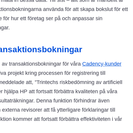
mata in dessa data. Till sist – allt som är manuellt är
ktionsbokningarna använda för att skapa bokslut för ett
för hur ett företag ser på och anpassar sin
ngar.
ransaktionsbokningar
ng av transaktionsbokningar för våra
Cadency-kunder
 projekt kring processen för registrering till
ddelade att, ”Trintechs riskbedömning av artificiell
 hjälpa HP att fortsatt förbättra kvaliteten på våra
resultaträkningar. Denna funktion förhindrar även
xterna revisorer att få ytterligare förklaringar till
tion kommer att fortsatt förbättra effektiviteten i vår