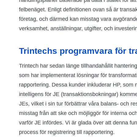
handlingsplaner baserade på data i stället för att 
felbenäget. Enligt definitionen ovan så är transa
företag, och därmed kan misstag vara avgörande 
verksamhet, anställningar, utgifter, och investeri
Trintechs programvara för t
Trintech har sedan länge tillhandahållit hanteri
som har implementerat lösningar för transformativa
rapportering. Dessa kunder inkluderar HP, som me
intelligens för JE (transaktionsbokningar) kommer
JEs, vilket i sin tur förbättrar våra balans- och 
misstag från att ske och möjliggör för interna och e
varför JE infördes. Vi är glada över att denna funk
process för registrering till rapportering.