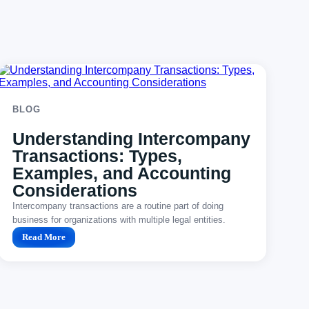
BLOG
Understanding Intercompany
Transactions: Types,
Examples, and Accounting
Considerations
Intercompany transactions are a routine part of doing
business for organizations with multiple legal entities.
Whether it’s one...
Read More