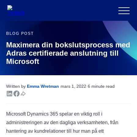
Meny
BLOG POST
Maximera din bokslutsprocess med
Adras certifierade anslutning till
Microsoft
Written by
Emma Wretman
·
mars 1, 2022
·
6 minute read
·
Microsoft Dynamics 365 spelar en viktig roll i
administreringen av den dagliga verksamheten, från
hantering av kundrelationer till hur man på ett