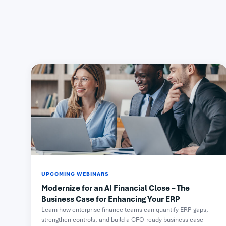
UPCOMING WEBINARS
Modernize for an AI Financial Close – The
Business Case for Enhancing Your ERP
Learn how enterprise finance teams can quantify ERP gaps,
strengthen controls, and build a CFO-ready business case