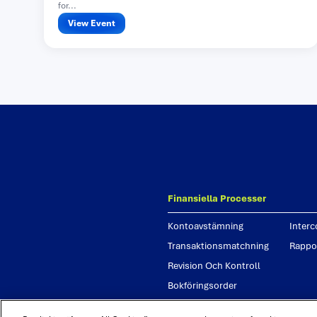
for...
View Event
finansiella processer
kontoavstämning
inter
transaktionsmatchning
rappor
revision och kontroll
bokföringsorder
bokslutsprocessen