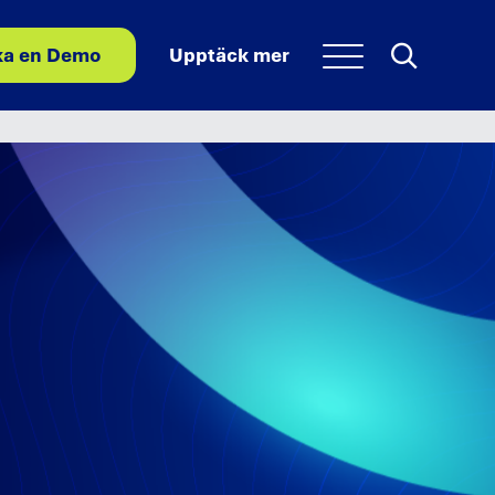
Sök
Sök
Upptäck mer
ka en Demo
Meny