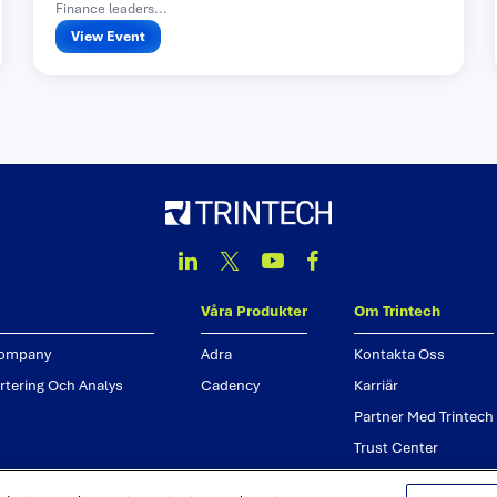
Finance leaders...
View Event
Linkedin
Twitter
Youtube
Facebook
våra produkter
om trintech
company
adra
kontakta oss
tering och analys
cadency
karriär
partner med trintech
trust center