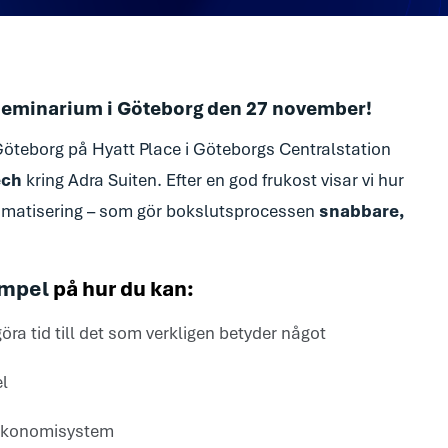
tseminarium i Göteborg den 27 november!
Göteborg på Hyatt Place i Göteborgs Centralstation
ech
kring Adra Suiten.
Efter en god frukost visar vi hur
omatisering – som gör bokslutsprocessen
snabbare,
empel
på hur du kan:
göra tid till det som verkligen betyder något
el
h ekonomisystem