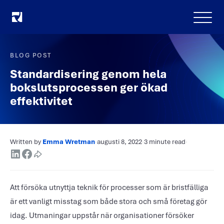
Meny
BLOG POST
Standardisering genom hela
bokslutsprocessen ger ökad
effektivitet
Written by
Emma Wretman
·
augusti 8, 2022
·
3 minute read
·
Att försöka utnyttja teknik för processer som är bristfälliga
är ett vanligt misstag som både stora och små företag gör
idag. Utmaningar uppstår när organisationer försöker