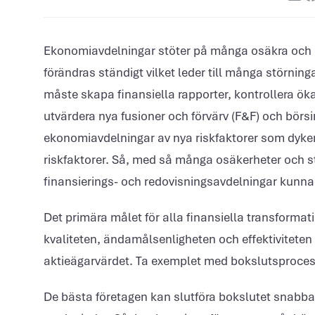
Ekonomiavdelningar stöter på många osäkra och o
förändras ständigt vilket leder till många störni
måste skapa finansiella rapporter, kontrollera ö
utvärdera nya fusioner och förvärv (F&F) och bör
ekonomiavdelningar av nya riskfaktorer som dyke
riskfaktorer. Så, med så många osäkerheter och 
finansierings- och redovisningsavdelningar kunna 
Det primära målet för alla finansiella transformat
kvaliteten, ändamålsenligheten och effektiviteten a
aktieägarvärdet. Ta exemplet med bokslutsproce
De bästa företagen kan slutföra bokslutet snabba