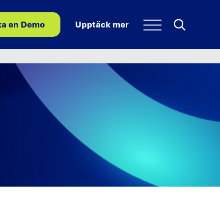
Sök
Sök
Upptäck mer
ka en Demo
Meny