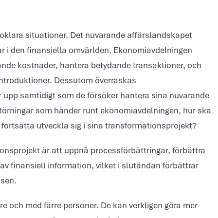
klara situationer. Det nuvarande affärslandskapet
ngar i den finansiella omvärlden. Ekonomiavdelningen
kande kostnader, hantera betydande transaktioner, och
sintroduktioner. Dessutom överraskas
r upp samtidigt som de försöker hantera sina nuvarande
störningar som händer runt ekonomiavdelningen, hur ska
fortsätta utveckla sig i sina transformationsprojekt?
ionsprojekt är att uppnå processförbättringar, förbättra
v finansiell information, vilket i slutändan förbättrar
ssen.
re och med färre personer. De kan verkligen göra mer