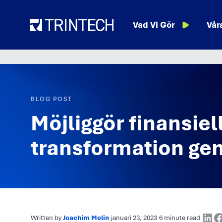
Language
Resurser
Vad Vi Gör
Vår
BLOG POST
Möjliggör finansiel
transformation ge
Written by
Joachim Molin
·
januari 23, 2023
·
6 minute read
·