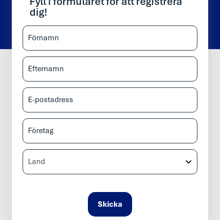
Fyll i formuläret för att registrera
dig!
Förnamn:
Efternamn:
E-
postadress:
Företag:
Land:
Skicka